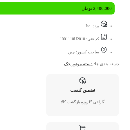
2,400,000
تومان
برند: Jac
کد فنی: 1001110U2010
ساخت کشور: چین
دسته بندی ها:
دسته موتور جک
تضمین کیفیت
گارانتی 15روزه بازگشت کالا