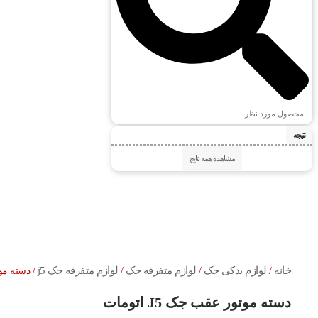
نتیجه
مشاهده همه نتایج
خانه
لوازم یدکی جک
لوازم متفرقه جک
لوازم متفرقه جک j5
/
/
/
/ دسته موتور
دسته موتور عقب جک J5 اتومات