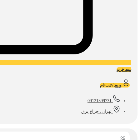
سبد خرید
ورود / ثبت نام
09121399731
تهران، چراغ برق