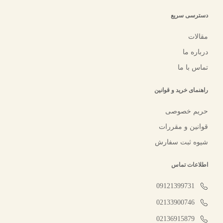
دسترسی سریع
مقالات
درباره ما
تماس با ما
راهنمای خرید و قوانین
حریم خصوصی
قوانین و مقررات
شیوه ثبت سفارش
اطلاعات تماس
09121399731
02133900746
02136915879