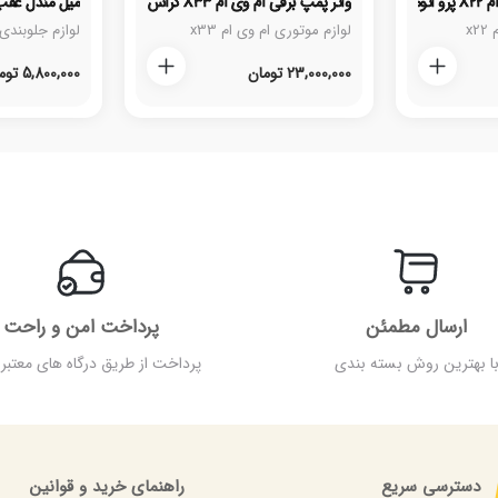
مات
واتر پمپ برقی ام وی ام X۳۳ کراس اتومات
میل مندل عقب لیفان
x
لوازم موتوری ام وی ام x33
لوازم جلوبندی لی
23,000,000
تومان
5,800,000
توم
ارسال مطمئن
پرداخت امن و راحت
ا بهترین روش بسته بندی
پرداخت از طریق درگاه های معتبر 
دسترسی سریع
راهنمای خرید و قوانین