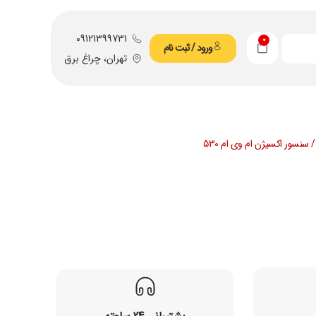
09121399731
0
ورود / ثبت نام
تهران، چراغ برق
 سنسور اکسیژن ام وی ام 530