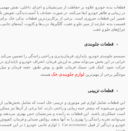
قطعات بدنه خودرو علاوه بر حفاظت از سرنشینان و اجزای داخلی، نقش مهمی
در زیبایی و ظاهر خودرو ایفا می‌کنند. در صورت تصادف یا آسیب‌دیدگی، تعویض یا
تعمیر این قطعات ضروری است. برخی از پرکاربردترین قطعات یدکی جک برای
قسمت بدنه عبارتند از سپر جلو و عقب، گلگیرها، درب‌ها و کاپوت، آینه‌های جانبی،
چراغ‌های جلو و عقب
قطعات جلوبندی
سیستم جلوبندی خودرو، پایداری، فرمان‌پذیری و راحتی رانندگی را تضمین می‌کند.
خرابی در این بخش می‌تواند منجر به لرزش فرمان، انحراف خودرو و ناپایداری در
حرکت شود. کمک فنر، سیبک فرمان، طبق و بوش طبق، جعبه فرمان و میل
لوازم جلوبندی جک
موجگیر برخی از مهم‌ترین
هستند.
قطعات تزیینی
این قطعات شامل لوازم غیر موتوری و تزیینی جک است که شامل بخش‌هایی از
خودرو می‌شوند که بیشتر جنبه زیبایی‌ و راحتی دارند، اما برخی از آن‌ها نیز ممکن
است عملکردی باشند. این قطعات به راننده و سرنشینان حس بهتری می‌دهند و
می‌توانند تجربه رانندگی را بهتری را به آنها بدهند. روکش صندلی و فرمان، کفپوش
خودرو و دزدگیر از قبیل Car accessories ( لوازم جانبی خودرو ) در این قسمت
هستند.