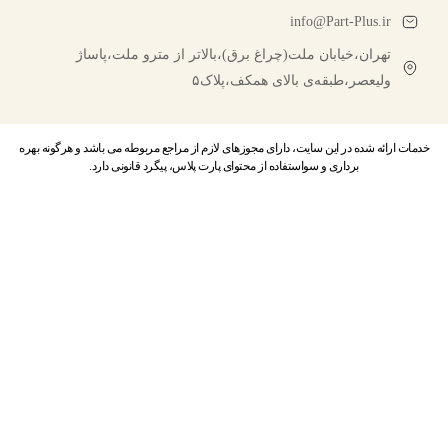
info@Part-Plus.ir
تهران،خیابان ملت(چراغ برق)،بالاتر از مترو ملت،پاساژ
ولیعصر،طبقه‌ی بالای همکف،پلاک۵
خدمات ارائه شده در این سایت، دارای مجوزهای لازم از مراجع مربوطه می باشد و هرگونه بهره
برداری و سواستفاده از محتوای پارت پلاس، پیگرد قانونی دارد.