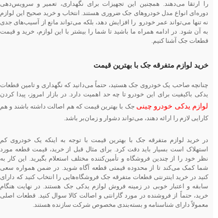
را ارتقا می‌دهند. همچنین این تجهیزات برای نگهداری، تعمیر و سرویس‌د‌هی
دوره‌ای انواع مدل خودروهای جک ضروری هستند. انتخاب و خرید صحیح این لوازم
نه تنها می‌تواند عمر خودرو را افزایش دهد، بلکه می‌تواند مانع از آسیب‌های جدی
به آن شود. در ادامه همراه ما باشید تا شما را بیشتر با این لوازم، خرید و قیمت
قطعات جک آشنا کنیم.
خرید لوازم متفرقه جک با بهترین قیمت
چنانچه صاحب یک خودروی جک هستید، حتماً می‌دانید که نگهداری و تامین قطعات
یدکی باکیفیت برای این خودرو تا چه حد اهمیت دارد. در بازار امروز، پیدا کردن
لوازم یدکی خودرو چینی
جک با بهترین قیمت که هم اصالت داشته باشند و هم
کارایی لازم را ارائه دهند، می‌تواند دشوار و زمان‌بر باشد.
در خرید لوازم متفرقه جک با بهترین قیمت با توجه به اینکه یک خودروی کم
استهلاک است بسیار باید دقت کرد. برای مثال قبل از خرید، قیمت قطعه مورد
نظر خود را از چندین فروشگاه و تأمین‌کننده مختلف استعلام بگیرید. این کار به
شما کمک می‌کند تا از محدوده قیمتی قطعه آگاه شوید. در ضمن همواره سعی
کنید در خرید اینترنتی قطعات متفرقه جک فروشگاه‌هایی را انتخاب کنید که دارای
سابقه و اعتبار خوبی در زمینه فروش لوازم یدکی جک هستند. در نهایت هنگام
خرید، حتماً از فروشنده در مورد گارانتی و اصالت کالا سوال کنید. قطعات اصلی
معمولاً دارای شناسنامه و بسته‌بندی مخصوص شرکت سازنده هستند.