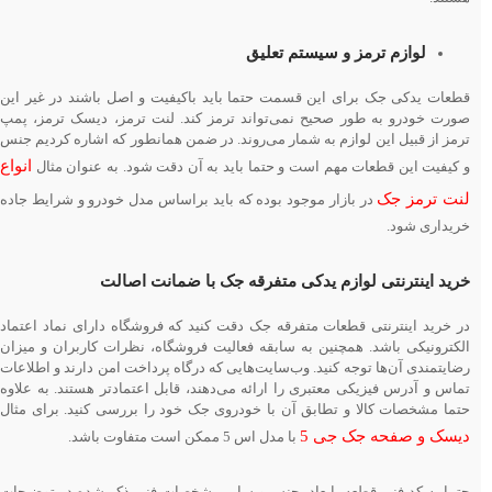
لوازم ترمز و سیستم تعلیق
قطعات یدکی جک برای این قسمت حتما باید باکیفیت و اصل باشند در غیر این
صورت خودرو به طور صحیح نمی‌تواند ترمز کند. لنت ترمز، دیسک ترمز، پمپ
ترمز از قبیل این لوازم به شمار می‌روند. در ضمن همانطور که اشاره کردیم جنس
انواع
و کیفیت این قطعات مهم است و حتما باید به آن دقت شود. به عنوان مثال
لنت ترمز جک
در بازار موجود بوده که باید براساس مدل خودرو و شرایط جاده
خریداری شود.
خرید اینترنتی لوازم یدکی متفرقه جک با ضمانت اصالت
در خرید اینترنتی قطعات متفرقه جک دقت کنید که فروشگاه دارای نماد اعتماد
الکترونیکی باشد. همچنین به سابقه فعالیت فروشگاه، نظرات کاربران و میزان
رضایتمندی آن‌ها توجه کنید. وب‌سایت‌هایی که درگاه پرداخت امن دارند و اطلاعات
تماس و آدرس فیزیکی معتبری را ارائه می‌دهند، قابل اعتمادتر هستند. به علاوه
حتما مشخصات کالا و تطابق آن با خودروی جک خود را بررسی کنید. برای مثال
دیسک و صفحه جک جی 5
با مدل اس 5 ممکن است متفاوت باشد.
حتما به کد فنی قطعه، ابعاد، جنس و سایر مشخصات فنی ذکر شده در توضیحات