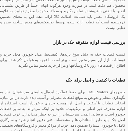
محصول هم دقت کنید. در صورت وجود هرگونه ابهام، حتماً از طریق پشتیبانی
آنلاین یا تلفنی با فروشنده تماس بگیرید و سوالات خود را مطرح نمایید. به علاوه
یک فروشگاه معتبر باید ضمانت اصالت کالا ارائه دهد. این به معنای تضمین
فروشنده است که قطعه ارائه شده توسط تولیدکننده‌ای معتبر ساخته شده و
تقلبی نیست.
بررسی قیمت لوازم متفرقه جک در بازار
قیمت قطعات جک به دلیل تنوع برندها، کیفیت‌ها، مدل خودرو، محل خرید و
نوسانات بازار ارز بسیار متغیر است. بهتر است با توجه به عوامل ذکر شده برای
اطلاع از قیمت‌های روز با فروشگاه‎ها و مراکز خرید معتبر تماس بگیرید.
قطعات با کیفیت و اصل برای جک
خودروهای JAC Motors برای حفظ عملکرد ایده‌آل و ایمنی سرنشینان، نیاز به
نگهداری منظم و تعویض به موقع قطعات مصرفی و آسیب‌دیده دارند. در این میان،
انتخاب قطعات با کیفیت و اصل، از اهمیت ویژه‌ای برخوردار است. استفاده از
لوازم متفرقه غیر اصلی و بی‌کیفیت، علاوه بر اینکه می‌تواند به سایر قطعات
خودرو آسیب برساند، ایمنی سرنشینان را نیز به خطر می‌اندازد. خرید قطعات
اصل جک باید طبق استانداردها و مشخصات فنی دقیق انجام شود و سازگاری
کامل با خودروی شما را تضمین دهد. خرید از مراکز معتبر و فروشگاه‌های تخصصی
لوازم یدکی جک، خیال شما را از بابت اصالت و کیفیت کالا راحت خواهد کرد.