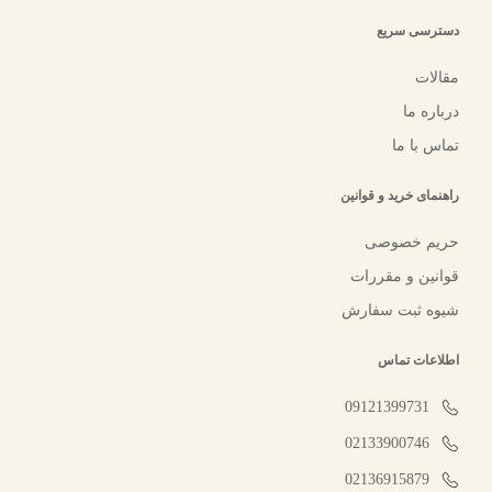
دسترسی سریع
مقالات
درباره ما
تماس با ما
راهنمای خرید و قوانین
حریم خصوصی
قوانین و مقررات
شیوه ثبت سفارش
اطلاعات تماس
09121399731
02133900746
02136915879