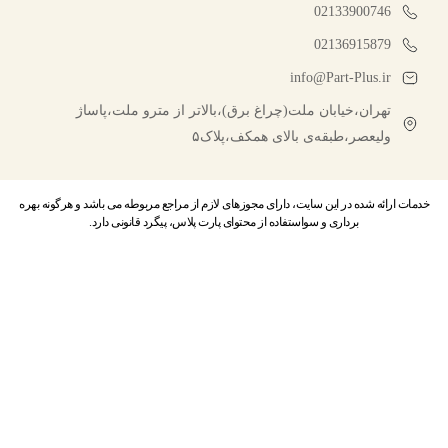
02133900746
02136915879
info@Part-Plus.ir
تهران،خیابان ملت(چراغ برق)،بالاتر از مترو ملت،پاساژ
ولیعصر،طبقه‌ی بالای همکف،پلاک۵
خدمات ارائه شده در این سایت، دارای مجوزهای لازم از مراجع مربوطه می باشد و هرگونه بهره
برداری و سواستفاده از محتوای پارت پلاس، پیگرد قانونی دارد.