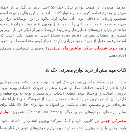
عوامل متعددی بر قیمت لوازم یدکی جک S5 اصل تاثیر می‌گذارند. از جمله
می‌توان به نوع قطعه، کیفیت و برند تولیدکننده، اصالت و اورجینال بودن قطعه و
همچنین وارداتی یا داخلی بودن آن اشاره کرد. علاوه بر این، نوسانات نرخ ارز
می‌تواند قیمت قطعات وارداتی را به‌طور قابل‌توجهی تغییر دهد. میزان عرضه و
تقاضا در بازار، هزینه‌های حمل‌ونقل و شرایط فروشگاه نیز از دیگر عوامل موثر بر
قیمت روز قطعات مصرفی (Auto spare parts) است. به همین دلیل است که
استعلام قیمت قبل از خرید اهمیت زیادی دارد تا هم از کیفیت قطعه مطمئن شوید
خرید قطعات یدکی ماشین‌های چینی
و هم
را به‌صورت اقتصادی و مطمئن
انجام دهید.
نکات مهم پیش از خرید لوازم مصرفی جک s5
پیش از خرید قطعات اصلی مصرفی جک اس 5 ، توجه به چند نکته اهمیت زیادی
دارد تا هم از کیفیت قطعات مطمئن شوید و هم از خریدی اقتصادی بهره ببرید.
بررسی اصالت و اورجینال بودن قطعه، انتخاب برند معتبر و توجه به نوع قطعه و
کارکرد آن، از مهمترین موارد هستند. همچنین خرید از فروشگاه‌های قابل‌اعتماد،
تجربه‌ای امن و مطمئن ایجاد می‌کند. این اصول نه تنها برای جک S5 بلکه برای
لوازم
سایر برندهای خودروهای چینی دیگر (Chinese car brands) همچون
مصرفی جیلی
نیز کاربرد دارد و کمک می‌کند بهترین انتخاب را داشته باشید.
پارت پلاس با ارائه بهترین خدمات در تامین لوازم خودروهای چینی در کنار شما