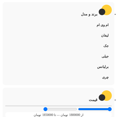
برند و مدل
ام وی ام
لیفان
جک
جیلی
برلیانس
چری
قیمت
1800000
تومان
—
1850000
تومان