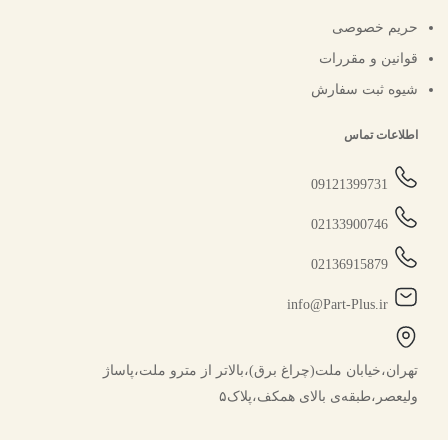
حریم خصوصی
قوانین و مقررات
شیوه ثبت سفارش
اطلاعات تماس
09121399731
02133900746
02136915879
info@Part-Plus.ir
تهران،خیابان ملت(چراغ برق)،بالاتر از مترو ملت،پاساژ
ولیعصر،طبقه‌ی بالای همکف،پلاک۵