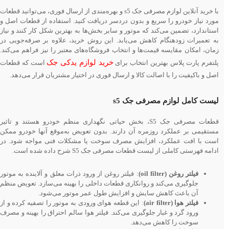
با خرید آنلاین لوازم مصرفی جک s5 و بهره‌مندی از ارسال فوری، می‌توانید قطعات
مورد نیاز خودرو را سریع و بدون دردسر دریافت کنید. استفاده از قطعات اصل و
استاندارد، تضمین می‌کند که موتور و سایر بخش‌ها به بهترین شکل کار کنند و نیاز
به تعمیرات زودهنگام کاهش می‌یابد. این روش خرید، علاوه بر صرفه‌جویی در
زمان، امکان مقایسه قیمت‌ها و انتخاب فروشگاه‌های معتبر را نیز فراهم می‌کند.
خرید لوازم یدکی جک
پلتفرم پارت پلاس بهترین انتخاب برای
است که قطعات
اصل و باکیفیت را با اصالت کالا و ارسال فوری در اختیار مشتریان قرار می‌دهد.
لیست کامل لوازم مصرفی جک s5
قطعات مصرفی جک S5، بخش حیاتی نگهداری منظم خودرو هستند و تاثیر
مستقیمی بر عملکرد روزمره آن دارند. بدون تعویض به‌موقع آنها خودرو ممکن
است با افت عملکرد، افزایش مصرف سوخت یا مشکلات فنی مواجه شود. در
ادامه فهرستی کاملی از لیست قطعات مصرفی جک S5 شرح داده شده است.
فیلتر روغن (oil filter)
: فیلتر روغن از ورود ذرات معلق و آلاینده به موتور
جلوگیری می‌کند و روانکاری قطعات داخلی را بهینه می‌سازد. تعویض منظم
آن باعث کاهش سایش و افزایش طول عمر موتور می‌شود.
فیلتر هوا (air filter)
: این قطعه هوای ورودی به موتور را تصفیه کرده و از
ورود گرد و غبار جلوگیری می‌کند. فیلتر هوا سالم احتراق را بهینه و مصرف
سوخت را کاهش می‌دهد.