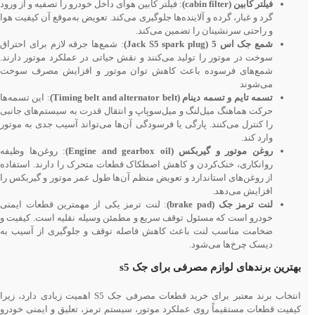
فیلتر کابین (cabin filter)
: فیلتر کابین هوای داخل خودرو را تصفیه و از ورود
گرد و غبار، گرده و آلاینده‌ها جلوگیری می‌کند. تعویض به‌موقع آن کیفیت هوا
و راحتی سرنشینان را تضمین می‌کند.
شمع جک اس 5 (Jack S5 spark plug)
: شمع‌ها جرقه لازم برای احتراق
سوخت در موتور را تولید می‌کنند و نقش حیاتی در عملکرد موتور دارند.
شمع‌های فرسوده باعث کاهش توان موتور و افزایش مصرف سوخت
می‌شوند
تسمه تایم و تسمه دینام (Timing belt and alternator belt)
: این تسمه‌ها
حرکت هماهنگ میل‌لنگ و میل‌سوپاپ و انتقال قدرت به سیستم‌های جانبی
را کنترل می‌کنند. پارگی یا فرسودگی آن‌ها می‌تواند آسیب جدی به موتور
وارد کند.
روغن موتور و گیربکس (Engine and gearbox oil)
: روغن‌ها وظیفه
روانکاری، خنک‌کردن و کاهش اصطکاک قطعات متحرک را دارند. استفاده
از روغن‌های استاندارد و تعویض منظم آن‌ها طول عمر موتور و گیربکس را
افزایش می‌دهد.
لنت ترمز جک (brake pad)
: لنت ترمز یکی از مهمترین قطعات ایمنی
خودرو است که مسئول توقف سریع و مطمئن وسیله نقلیه است. کیفیت و
ضخامت مناسب لنت باعث کاهش فاصله توقف و جلوگیری از آسیب به
دیسک چرخ‌ها می‌شود.
بهترین برندهای لوازم مصرفی برای جک s5
انتخاب برند معتبر برای خرید قطعات مصرفی جک S5 اهمیت زیادی دارد، زیرا
کیفیت قطعات مستقیماً روی عملکرد موتور، سیستم ترمز، تعلیق و ایمنی خودرو