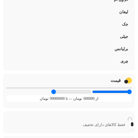
لیفان
جک
جیلی
برلیانس
چری
قیمت
600000
تومان
—
99000000
تومان
فقط کالاهای دارای تخفیف