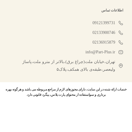
اطلاعات تماس
09121399731
02133900746
02136915879
info@Part-Plus.ir
تهران،خیابان ملت(چراغ برق)،بالاتر از مترو ملت،پاساژ
ولیعصر،طبقه‌ی بالای همکف،پلاک۵
خدمات ارائه شده در این سایت، دارای مجوزهای لازم از مراجع مربوطه می باشد و هرگونه بهره
برداری و سواستفاده از محتوای پارت پلاس، پیگرد قانونی دارد.