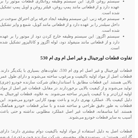
سیستم روغن کاری: این سیستم وظیفه روانکاری قطعات موتور را بر
عهده دارد و از قطعاتی مانند پمپ روغن، فیلتر روغن و اویل پمپ تشکیل
شده است.
سیستم جرقه زنی: این سیستم وظیفه ایجاد جرقه برای احتراق سوخت در
داخل سیلندر را بر عهده دارد و از قطعاتی مانند کویل، شمع و وایر تشکیل
شده است.
سیستم اگزوز: این سیستم وظیفه خارج کردن دود از موتور را بر عهده
دارد و از قطعاتی مانند منیفولد دود، لوله اگزوز و کاتالیزور تشکیل شده
است.
تفاوت قطعات اورجینال و غیر اصل ام وی ام 530
قطعات اورجینال و غیر اصل ام وی ام 530، تفاوت‌های بسیاری با یکدیگر دارند.
قطعات اصل از مواد اولیه باکیفیت و مرغوب ساخته می‌شوند و دارای طول عمر
بالایی هستند. این قطعات مطابق با استانداردهای شرکت سازنده خودرو (چری)
تولید می‌شوند و از کیفیت بالایی برخوردارند. در مقابل، قطعات غیر اصل از مواد
اولیه ارزان‌تر و با کیفیت پایین‌تر ساخته می‌شوند. به علاوه، قطعات اورجینال به
دلیل کیفیت بالا، عملکرد بهتری دارند و باعث بهبود کارایی خودرو می‌شوند. این
قطعات به طور دقیق طراحی و ساخته شده و با سایر قطعات خودرو هماهنگ
هستند. اما متاسفانه، قطعات غیر اصل عملکرد مطلوبی نداشته و حتی باعث
آسیب به سایر قطعات خودرو می‌شوند.
قطعات اصل به دلیل استفاده از مواد اولیه باکیفیت دوام بیشتری دارند؛ دارای
گارانتی هستند؛ در بسته‌بندی‌های مخصوص شرکت سازنده خودرو (چری) عرضه