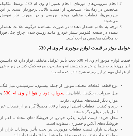
انجام سرویس‌های دوره‌ای: انجام تعمیر ام وی ام 530 توسط مکانیک
متخصص در زمان‌های مشخص، از اهمیت بالایی برخوردار است. در این
سرویس‌ها، قطعات مختلف موتور بررسی و در صورت نیاز تعویض
می‌شوند.
توجه به علائم هشدار دهنده: در صورت مشاهده هرگونه علامت هشدار
دهنده در صفحه کیلومتر شمار خودرو، مانند روشن شدن چراغ چک، فوراً
به مکانیک متخصص مراجعه کنید.
عوامل موثر بر قیمت
لوازم
موتوری ام وی ام 530
قیمت لوازم موتور ام وی ام 530 تحت تأثیر عوامل مختلفی قرار دارد که دانستن
آنها می‌تواند به شما در خرید هوشمندانه و مقرون‌به‌صرفه کمک کند. در زیر برخی
از عوامل مهم در این زمینه شرح داده شده است:
نوع قطعه: قطعات مختلف موتور، از جمله پیستون، سرسیلندر، میل لنگ،
سوپاپ دود و هوا ام وی ام 530
میل سوپاپ، رینگ‌ها، یاتاقان‌ها،
و
موارد دیگر قیمت‌های متفاوتی دارند.
برند و کیفیت: قطعات اصلی ام وی ام 530 معمولاً گران‌تر از قطعات غیر
اصل یا برندهای دیگر هستند.
محل خرید: قیمت لوازم یدکی خودرو در فروشگاه‌های مختلف، اعم از
فروشگاه‌های آنلاین و حضوری، متفاوت است.
نوسانات بازار: قیمت قطعات موتوری، نیز تحت تأثیر نوسانات بازار، از
جمله تغییرات نرخ ارز، عرضه و تقاضا و شرایط اقتصادی قرار دارد.