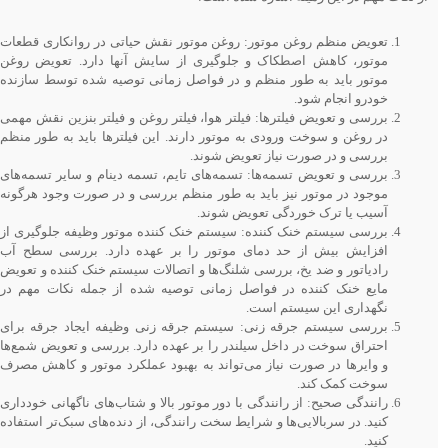
تعویض منظم روغن موتور: روغن موتور نقش حیاتی در روانکاری قطعات
موتور، کاهش اصطکاک و جلوگیری از سایش آنها دارد. تعویض روغن
موتور باید به طور منظم و در فواصل زمانی توصیه شده توسط سازنده
خودرو انجام شود.
بررسی و تعویض فیلترها: فیلتر هوا، فیلتر روغن و فیلتر بنزین نقش مهمی
در روغن و سوخت ورودی به موتور دارند. این فیلترها باید به طور منظم
بررسی و در صورت نیاز تعویض شوند.
بررسی و تعویض تسمه‌ها: تسمه‌های تایم، تسمه دینام و سایر تسمه‌های
موجود در موتور نیز باید به طور منظم بررسی و در صورت وجود هرگونه
آسیب یا ترک خوردگی تعویض شوند.
بررسی سیستم خنک کننده: سیستم خنک کننده موتور وظیفه جلوگیری از
افزایش بیش از حد دمای موتور را بر عهده دارد. بررسی سطح آب
رادیاتور و ضد یخ، بررسی شلنگ‌ها و اتصالات سیستم خنک کننده و تعویض
مایع خنک کننده در فواصل زمانی توصیه شده از جمله نکات مهم در
نگهداری این سیستم است.
بررسی سیستم جرقه زنی: سیستم جرقه زنی وظیفه ایجاد جرقه برای
احتراق سوخت در داخل سیلندر را بر عهده دارد. بررسی و تعویض شمع‌ها
و وایرها در صورت نیاز می‌تواند به بهبود عملکرد موتور و کاهش مصرف
سوخت کمک کند.
رانندگی صحیح: از رانندگی با دور موتور بالا و شتاب‌های ناگهانی خودداری
کنید. در سربالایی‌ها و شرایط سخت رانندگی، از دنده‌های سبک‌تر استفاده
کنید.