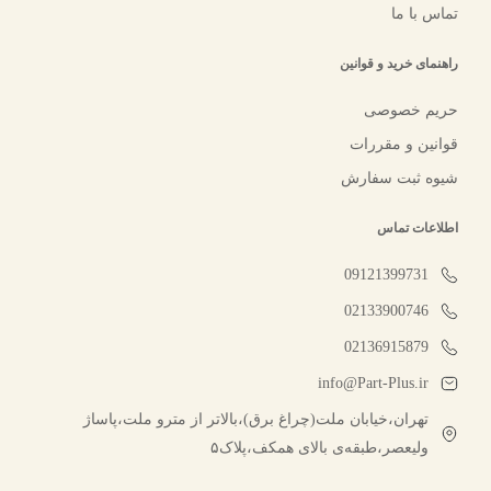
تماس با ما
راهنمای خرید و قوانین
حریم خصوصی
قوانین و مقررات
شیوه ثبت سفارش
اطلاعات تماس
09121399731
02133900746
02136915879
info@Part-Plus.ir
تهران،خیابان ملت(چراغ برق)،بالاتر از مترو ملت،پاساژ
ولیعصر،طبقه‌ی بالای همکف،پلاک۵