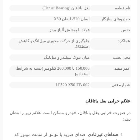
نام قطعه
بغل یاتاقان (Thrust Bearing)
خودروهای سازگار
لیفان 520، لیفان X50
جنس
فولاد با پوشش آلیاژ برنز
عملکرد
جلوگیری از حرکت محوری میل‌لنگ و کاهش
اصطکاک
محل نصب
میان بلوک سیلندر و میل‌لنگ
عمر مفید
150,000 تا 200,000 کیلومتر (بسته به شرایط
استفاده)
شماره فنی
LF520-X50-TB-002
علائم خرابی بغل یاتاقان
در صورت خرابی بغل یاتاقان، خودرو ممکن است علائم زیر را نشان
دهد:
صداهای غیرعادی
: صدای ضربه یا تق‌تق از سمت موتور که