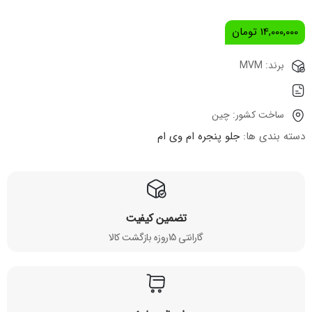
14,000,000
تومان
برند: MVM
ساخت کشور: چین
دسته بندی ها:
جلو پنجره ام وی ام
تضمین کیفیت
گارانتی 15روزه بازگشت کالا