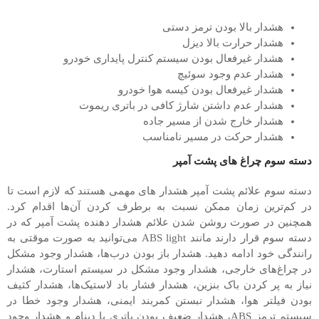
هشدار بالا بودن ترمز دستی
هشدار حرارت بالا دیزل
هشدار غیرفعال بودن سیستم کنترل پایداری خودرو
هشدار عدم وجود سوئیچ
هشدار غیرفعال بودن کیسه هوا خودرو
هشدار عدم داشتن شارژ کافی در باتری ریموت
هشدار خارج شدن از مسیر جاده
هشدار حرکت در مسیر نامناسب
دسته سوم چراغ های پشت آمپر
دسته سوم علائم پشت آمپر هشدار های مهمی هستند که لازم است تا
در کم‌ترین زمان ممکن نسبت به برطرف کردن آن‌ها اقدام کرد.
همچنین در صورت روشن شدن علائم هشدار دهنده پشت آمپر که در
دسته سوم قرار دارند مانند ABS light می‌توانید به صورت موقتی به
رانندگی خود ادامه دهید. هشدار باز بودن درب‌ها، هشدار وجود مشکل
در چراغ‌های خارجی، هشدار وجود مشکل در سیستم استارت، هشدار
نیاز به پر کردن باک بنزین، هشدار فشار باد لاستیک‌ها، هشدار کثیف
بودن فیلتر هوا، هشدار نبستن کمربند ایمنی، هشدار وجود خطا در
سیستم ترمز ABS، هشدار ضعیف بودن باتری یا دینام و هشدار وجود