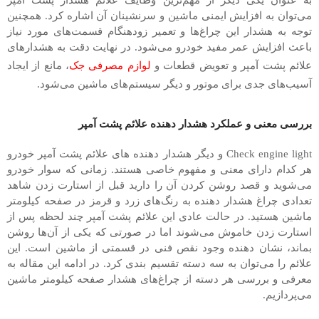
به عنوان یکی دیگر از مهم‌ترین وظایف علائم هشدار پشت آمپر
می‌توان به افزایش ایمنی ماشین و سرنشینان آن اشاره کرد. همچنین
توجه به هشدار این چراغ‌ها و تعمیر زودهنگام قسمت‌های مورد نیاز
باعث افزایش عمر مفید خودرو می‌شود. در نهایت دقت به هشدار‌های
علائم پشت آمپر و تعویض قطعات و
لوازم مصرفی جک
، مانع از ایجاد
آسیب‌های جدی برای موتور و دیگر سیستم‌های ماشین می‌شود.
بررسی معنی و عملکرد هشدار دهنده علائم پشت آمپر
Check engine light و دیگر هشدار دهنده های علائم پشت آمپر خودرو
هر کدام دارای معنی و مفهوم خاصی هستند. زمانی که سوار خودرو
می‌شوید و قصد روشن کردن آن را دارید قبل از استارت زدن شاهد
تعدادی چراغ هشدار دهنده به رنگ‌های زرد و قرمز در صفحه کیلومتر
ماشین هستید. در حالت عادی این علائم پشت آمپر چند لحظه پس از
استارت زدن خاموش می‌شوند اما در صورتی که یکی از آن‌ها روشن
بماند، نشان دهنده وجود نقص فنی در قسمتی از ماشین است. این
علائم را می‌توان به سه دسته تقسیم بندی کرد. در ادامه این مقاله به
معرفی و بررسی هر دسته از چراغ‌های هشدار صفحه کیلومتر ماشین
می‌پردازیم.