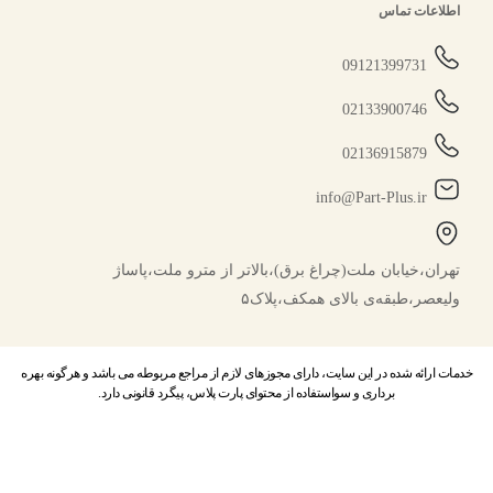
اطلاعات تماس
09121399731
02133900746
02136915879
info@Part-Plus.ir
تهران،خیابان ملت(چراغ برق)،بالاتر از مترو ملت،پاساژ
ولیعصر،طبقه‌ی بالای همکف،پلاک۵
خدمات ارائه شده در این سایت، دارای مجوزهای لازم از مراجع مربوطه می باشد و هرگونه بهره
برداری و سواستفاده از محتوای پارت پلاس، پیگرد قانونی دارد.